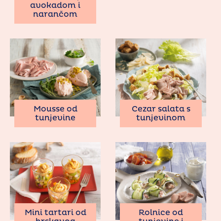
avokadom i
narančom
Mousse od
Cezar salata s
tunjevine
tunjevinom
Mini tartari od
Rolnice od