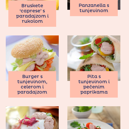
Panzanella s
Bruskete
tunjevinom
‘caprese’ s
paradajzom i
rukolom
Burger s
Pita s
tunjevinom,
tunjevinom i
celerom i
pečenim
paradajzom
paprikama