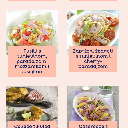
Fusilli s
Zaprženi špageti
tunjevinom,
s tunjevinom i
paradajzom,
cherry-
mozzarellom i
paradajzom
bosiljkom
Cvijeće tikvica
Caserecce s