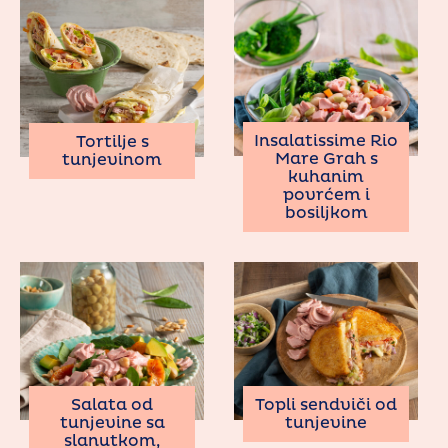
Insalatissime Rio
Tortilje s
Mare Grah s
tunjevinom
kuhanim
povrćem i
bosiljkom
Salata od
Topli sendviči od
tunjevine sa
tunjevine
slanutkom,