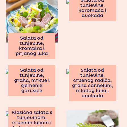
Salata od
tunjevine,
koromača i
avokada
Salata od
tunjevine,
krompira i
pirjanog luka
Salata od
Salata od
tunjevine,
tunjevine,
graha, mrkve i
crvenog radiča,
sjemenki
graha cannellini,
gorušice
mladog luka i
avokada
Klasična salata s
tunjevinom,
crvenim lukom i