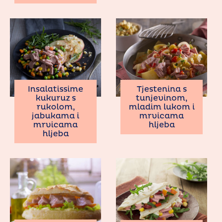
Insalatissime
Tjestenina s
kukuruz s
tunjevinom,
rukolom,
mladim lukom i
jabukama i
mrvicama
mrvicama
hljeba
hljeba