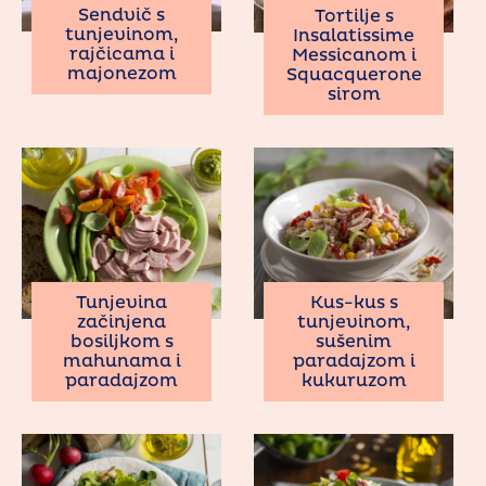
Sendvič s
Tortilje s
tunjevinom,
Insalatissime
rajčicama i
Messicanom i
majonezom
Squacquerone
sirom
Tunjevina
Kus-kus s
začinjena
tunjevinom,
bosiljkom s
sušenim
mahunama i
paradajzom i
paradajzom
kukuruzom