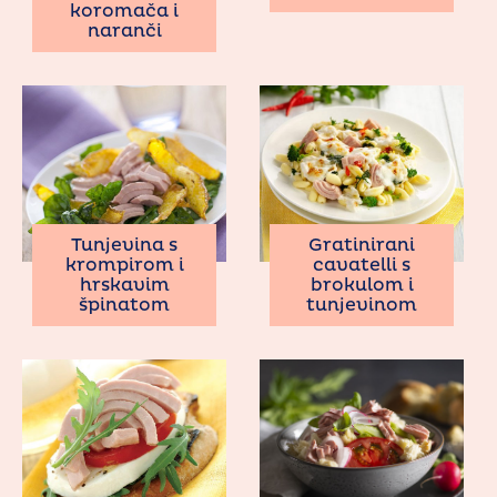
koromača i
naranči
Tunjevina s
Gratinirani
krompirom i
cavatelli s
hrskavim
brokulom i
špinatom
tunjevinom