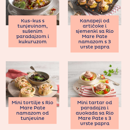
Kus-kus s
Kanapeji od
tunjevinom,
artičoke i
sušenim
sjemenki sa Rio
paradajzom i
Mare Pate
kukuruzom
namazom s 3
vrste papra
Mini tortilje s Rio
Mini tartar od
Mare Pate
paradajza i
namazom od
avokada sa Rio
tunjevine
Mare Pate s 3
vrste papra