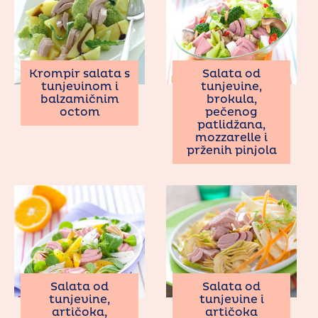
Krompir salata s
Salata od
tunjevinom i
tunjevine,
balzamičnim
brokula,
octom
pečenog
patlidžana,
mozzarelle i
prženih pinjola
Salata od
Salata od
tunjevine,
tunjevine i
artičoka,
artičoka