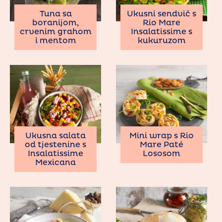
Tuna sa
Ukusni sendvič s
boranijom,
Rio Mare
crvenim grahom
Insalatissime s
i mentom
kukuruzom
Ukusna salata
Mini wrap s Rio
od tjestenine s
Mare Paté
Insalatissime
Lososom
Mexicana