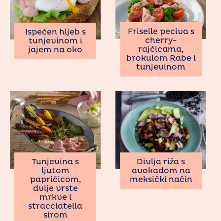
Friselle peciva s
Ispečen hljeb s
cherry-
tunjevinom i
rajčicama,
jajem na oko
brokulom Rabe i
tunjevinom
Tunjevina s
Divlja riža s
ljutom
avokadom na
papričicom,
meksički način
dvije vrste
mrkve i
stracciatella
sirom