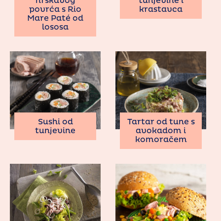
hrskavog
tunjevine i
povrća s Rio
krastavca
Mare Paté od
lososa
Sushi od
Tartar od tune s
tunjevine
avokadom i
komoračem