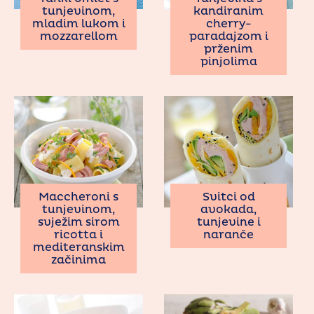
tunjevinom,
kandiranim
mladim lukom i
cherry-
mozzarellom
paradajzom i
prženim
pinjolima
Maccheroni s
Svitci od
tunjevinom,
avokada,
svježim sirom
tunjevine i
ricotta i
naranče
mediteranskim
začinima