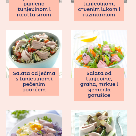
punjeno
tunjevinom,
tunjevinom i
crvenim lukom i
ricotta sirom
ružmarinom
Salata od ječma
Salata od
s tunjevinom i
tunjevine,
pečenim
graha, mrkve i
povrćem
sjemenki
gorušice