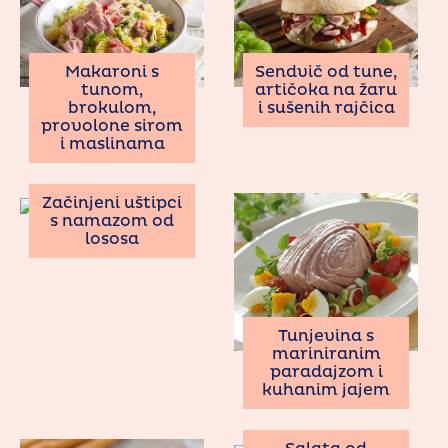
Makaroni s
Sendvič od tune,
tunom,
artičoka na žaru
brokulom,
i sušenih rajčica
provolone sirom
i maslinama
Začinjeni uštipci
s namazom od
lososa
Tunjevina s
mariniranim
paradajzom i
kuhanim jajem