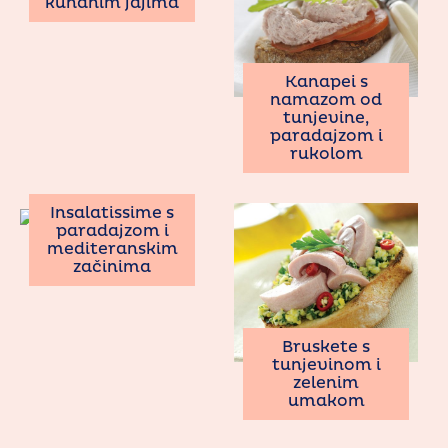
kuhanim jajima
Kanapei s
namazom od
tunjevine,
paradajzom i
rukolom
Insalatissime s
paradajzom i
mediteranskim
začinima
Bruskete s
tunjevinom i
zelenim
umakom