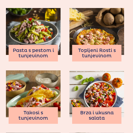
Pasta s pestom i
Topljeni Rosti s
tunjevinom
tunjevinom
Takosi s
Brza i ukusna
tunjevinom
salata