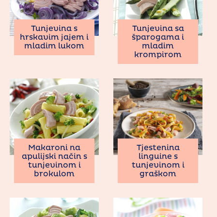
Tunjevina s
Tunjevina sa
hrskavim jajem i
šparogama i
mladim lukom
mladim
krompirom
Tjestenina
Makaroni na
linguine s
apulijski način s
tunjevinom i
tunjevinom i
graškom
brokulom