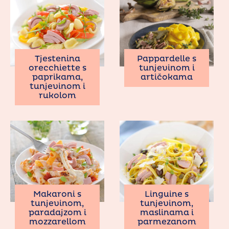
Pappardelle s
Tjestenina
tunjevinom i
orecchiette s
artičokama
paprikama,
tunjevinom i
rukolom
Makaroni s
Linguine s
tunjevinom,
tunjevinom,
paradajzom i
maslinama i
mozzarellom
parmezanom