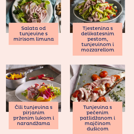
Salata od
Tjestenina s
tunjevine s
delikatesnim
mirisom limuna
pestom,
tunjevinom i
mozzarellom
Čili tunjevina s
Tunjevina s
pirjanim
pečenim
prženim lukom i
patlidžanom i
narandžama
majčinom
dušicom