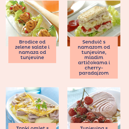
Brodice od
Sendvič s
zelene salate i
namazom od
namaza od
tunjevine,
tunjevine
mladim
artičokama i
cherry-
paradajzom
Tanki omlet s
Tunjevina s