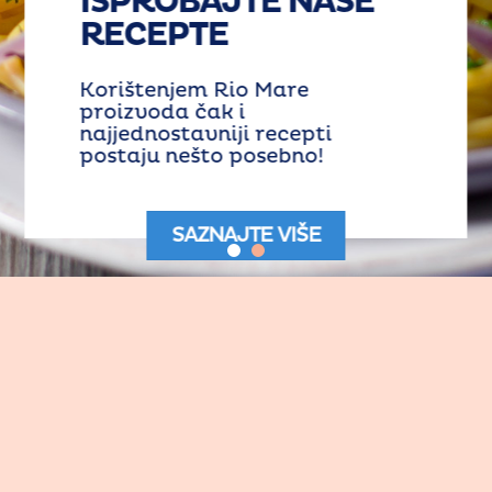
ISPROBAJTE NAŠE
RECEPTE
Korištenjem Rio Mare
proizvoda čak i
najjednostavniji recepti
postaju nešto posebno!
SAZNAJTE VIŠE