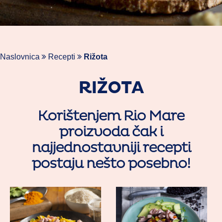
Naslovnica
Recepti
Rižota
RIŽOTA
Korištenjem Rio Mare
proizvoda čak i
najjednostavniji recepti
postaju nešto posebno!