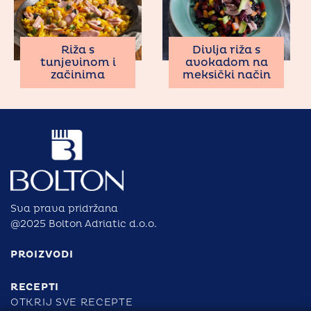
Riža s
Divlja riža s
tunjevinom i
avokadom na
začinima
meksički način
Sva prava pridržana
@2025 Bolton Adriatic d.o.o.
PROIZVODI
RECEPTI
OTKRIJ SVE RECEPTE