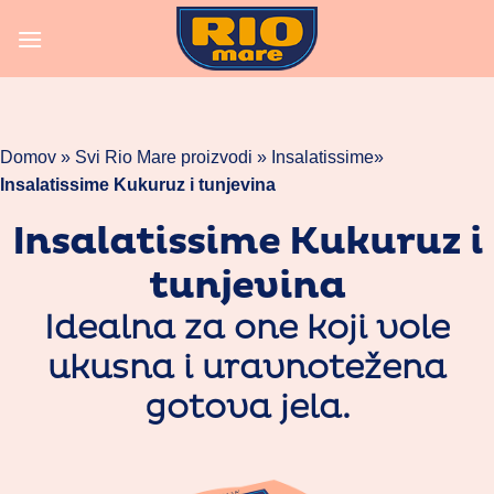
Skoči
na
vsebino
Domov »
Svi Rio Mare proizvodi
»
Insalatissime
»
Insalatissime Kukuruz i tunjevina
Insalatissime Kukuruz i
tunjevina
Idealna za one koji vole
ukusna i uravnotežena
gotova jela.