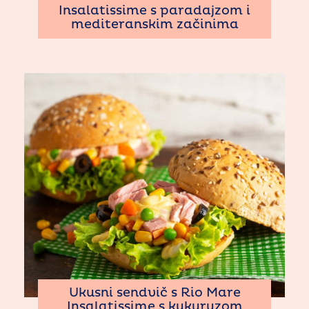
Insalatissime s paradajzom i
mediteranskim začinima
Ukusni sendvič s Rio Mare
Insalatissime s kukuruzom