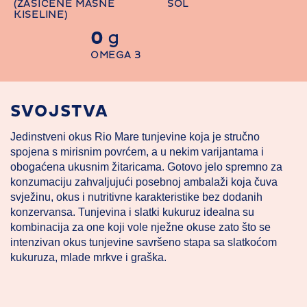
(ZASIĆENE MASNE
SOL
KISELINE)
0
g
OMEGA 3
SVOJSTVA
Jedinstveni okus Rio Mare tunjevine koja je stručno
spojena s mirisnim povrćem, a u nekim varijantama i
obogaćena ukusnim žitaricama. Gotovo jelo spremno za
konzumaciju zahvaljujući posebnoj ambalaži koja čuva
svježinu, okus i nutritivne karakteristike bez dodanih
konzervansa. Tunjevina i slatki kukuruz idealna su
kombinacija za one koji vole nježne okuse zato što se
intenzivan okus tunjevine savršeno stapa sa slatkoćom
kukuruza, mlade mrkve i graška.