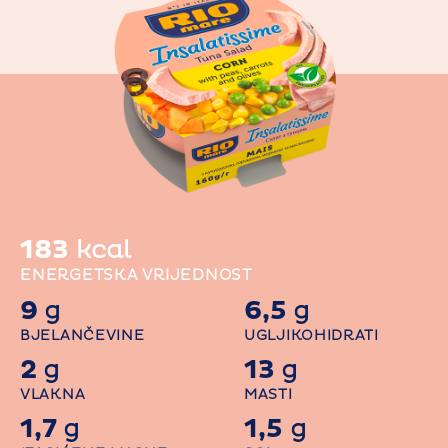
183
kcal
ENERGETSKA VRIJEDNOST
9
6,5
g
g
BJELANČEVINE
UGLJIKOHIDRATI
2
13
g
g
VLAKNA
MASTI
1,7
1,5
g
g