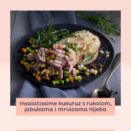
Insalatissime kukuruz s rukolom,
jabukama i mrvicama hljeba