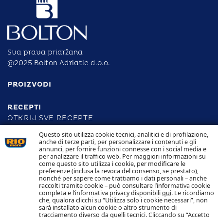
Sva prava pridržana
@2025 Bolton Adriatic d.o.o.
PROIZVODI
RECEPTI
OTKRIJ SVE RECEPTE
Questo sito utilizza cookie tecnici, analitici e di profilazione,
anche di terze parti, per personalizzare i contenuti e gli
ODGOVORNOST
annunci, per fornire funzioni connesse con i social media e
per analizzare il traffico web. Per maggiori informazioni su
come questo sito utilizza i cookie, per modificare le
SLJEDIVOST
preferenze (inclusa la revoca del consenso, se prestato),
KONTAKTIRAJTE NAS
nonché per sapere come trattiamo i dati personali – anche
POLITIKA KOLAČIĆA POLITIKA PRIVATNOSTI
raccolti tramite cookie – può consultare l’informativa cookie
completa e l’informativa privacy disponibili
qui
. Le ricordiamo
che, qualora clicchi su “Utilizza solo i cookie necessari”, non
Pratite nas
sarà installato alcun cookie o altro strumento di
tracciamento diverso da quelli tecnici. Cliccando su “Accetto