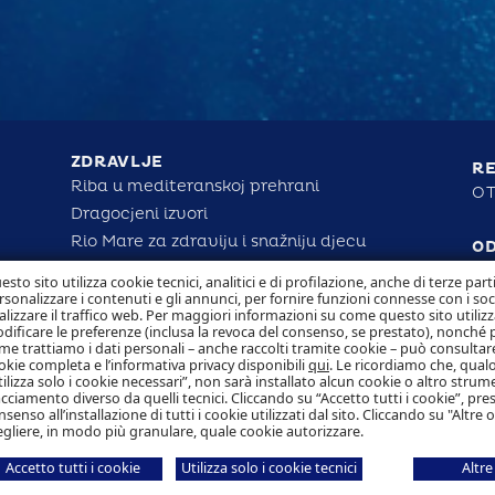
ZDRAVLJE
RE
Riba u mediteranskoj prehrani
OT
Dragocjeni izvori
Rio Mare za zdraviju i snažniju djecu
O
Provjerite nutritivne činjenice
esto sito utilizza cookie tecnici, analitici e di profilazione, anche di terze part
rsonalizzare i contenuti e gli annunci, per fornire funzioni connesse con i so
alizzare il traffico web. Per maggiori informazioni su come questo sito utilizz
dificare le preferenze (inclusa la revoca del consenso, se prestato), nonché 
me trattiamo i dati personali – anche raccolti tramite cookie – può consultare
okie completa e l’informativa privacy disponibili
qui
. Le ricordiamo che, qualo
tilizza solo i cookie necessari”, non sarà installato alcun cookie o altro strum
acciamento diverso da quelli tecnici. Cliccando su “Accetto tutti i cookie”, pres
nsenso all’installazione di tutti i cookie utilizzati dal sito. Cliccando su "Altre 
egliere, in modo più granulare, quale cookie autorizzare.
Accetto tutti i cookie
Utilizza solo i cookie tecnici
Altre