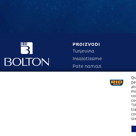
PROIZVODI
Tunjevina
Insalatissime
Pate namazi
Sva prava pridržana
Tunjevina u umaku
Qu
@2025 Bolton Adriatic
pe
an
d.o.o.
mo
co
co
“U
tr
co
sc