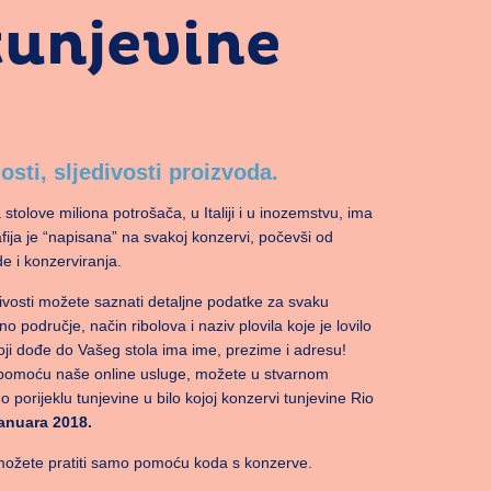
 tunjevine
sti, sljedivosti proizvoda.
stolove miliona potrošača, u Italiji i u inozemstvu, ima
afija je “napisana” na svakoj konzervi, počevši od
e i konzerviranja.
ivosti možete saznati detaljne podatke za svaku
o područje, način ribolova i naziv plovila koje je lovilo
oji dođe do Vašeg stola ima ime, prezime i adresu!
 pomoću naše online usluge, možete u stvarnom
 porijeklu tunjevine u bilo kojoj konzervi tunjevine Rio
januara 2018.
možete pratiti samo pomoću koda s konzerve.