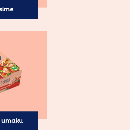
ssime
u umaku