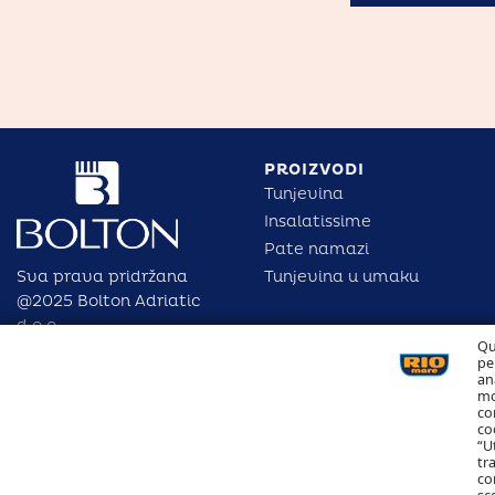
PROIZVODI
Tunjevina
Insalatissime
Pate namazi
Sva prava pridržana
Tunjevina u umaku
@2025 Bolton Adriatic
Qu
d.o.o.
pe
an
mo
co
co
“U
tr
co