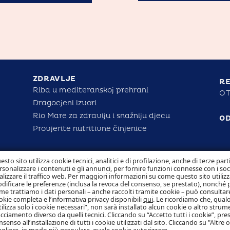
ZDRAVLJE
RE
Riba u mediteranskoj prehrani
OT
Dragocjeni izvori
Rio Mare za zdraviju i snažniju djecu
O
Provjerite nutritivne činjenice
esto sito utilizza cookie tecnici, analitici e di profilazione, anche di terze part
rsonalizzare i contenuti e gli annunci, per fornire funzioni connesse con i so
alizzare il traffico web. Per maggiori informazioni su come questo sito utilizz
dificare le preferenze (inclusa la revoca del consenso, se prestato), nonché 
me trattiamo i dati personali – anche raccolti tramite cookie – può consultare
okie completa e l’informativa privacy disponibili
qui
. Le ricordiamo che, qualo
tilizza solo i cookie necessari”, non sarà installato alcun cookie o altro strum
acciamento diverso da quelli tecnici. Cliccando su “Accetto tutti i cookie”, pres
nsenso all’installazione di tutti i cookie utilizzati dal sito. Cliccando su "Altre 