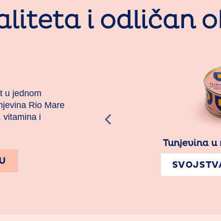
liteta i odličan 
st u jednom
njevina Rio Mare
 vitamina i
Tunjevina u maslinovo
JU
SVOJSTVA PROIZV