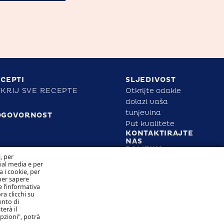
CEPTI
SLJEDIVOST
KRIJ SVE RECEPTE
Otkrijte odakle
dolazi vaša
tunjevina
DGOVORNOST
Put kvalitete
KONTAKTIRAJTE
NAS
i, per
POLITIKA
cial media e per
KOLAČIĆA
a i cookie, per
POLITIKA
per sapere
PRIVATNOSTI
 l’informativa
ra clicchi su
ento di
terà il
Pratite nas
opzioni", potrà