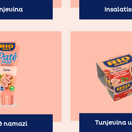
njevina
Insalati
Tunjevina 
è namazi