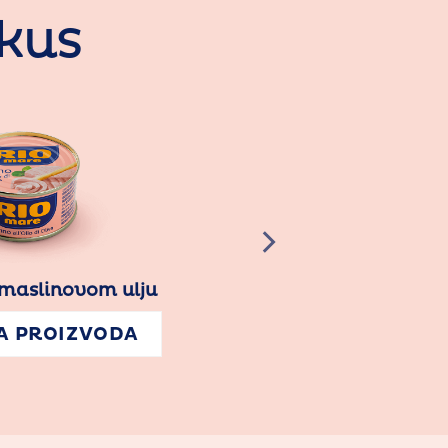
okus
m ulju
Tunjevina u maslinovom
ljutom papričic
ODA
SVOJSTVA PROIZ