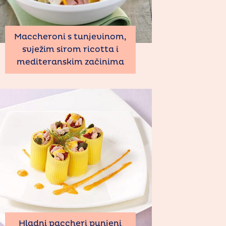
Maccheroni s tunjevinom,
svježim sirom ricotta i
mediteranskim začinima
Hladni paccheri punjeni