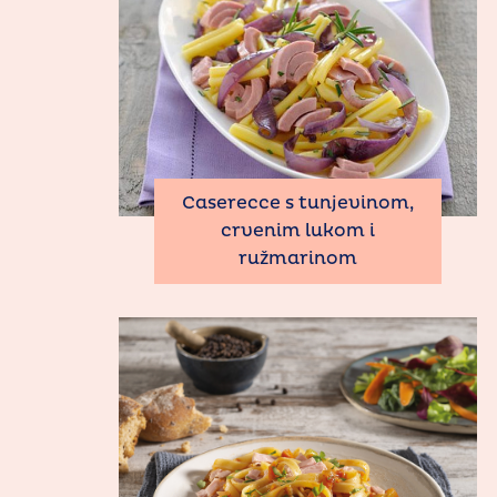
Caserecce s tunjevinom,
crvenim lukom i
ružmarinom