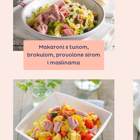
Makaroni s tunom,
brokulom, provolone sirom
i maslinama