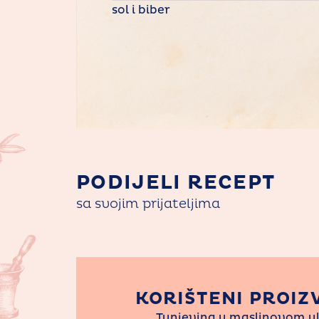
sol i biber
PODIJELI RECEPT
sa svojim prijateljima
KORIŠTENI PROIZ
Tunjevina u maslinovom ul