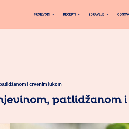
PROIZVODI
RECEPTI
ZDRAVLJE
ODGOVO
 patlidžanom i crvenim lukom
unjevinom, patlidžanom 