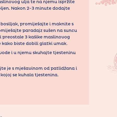
aslinovog ulja te na njemu ispržite
soljen. Nakon 2-3 minute dodajte
 bosiljak, promiješajte i maknite s
romiješajte paradajz sušen na suncu
i preostale 3 kašike maslinovog
e kako biste dobili glatki umak.
 vode i u njemu skuhajte tjesteninu
ajte je s mješavinom od patlidžana i
kojoj se kuhala tjestenina.