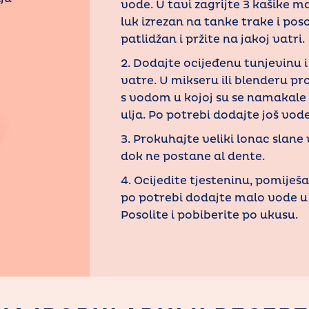
vode. U tavi zagrijte 3 kašike m
luk izrezan na tanke trake i po
patlidžan i pržite na jakoj vatri.
2. Dodajte ocijeđenu tunjevinu i
vatre. U mikseru ili blenderu p
s vodom u kojoj su se namakale 
ulja. Po potrebi dodajte još vod
3. Prokuhajte veliki lonac slane
dok ne postane al dente.
4. Ocijedite tjesteninu, pomiješ
po potrebi dodajte malo vode u 
Posolite i pobiberite po ukusu.