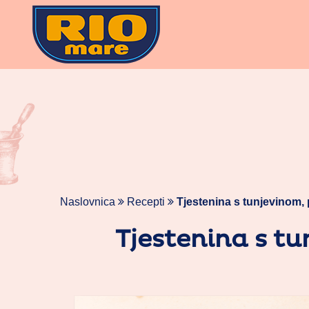
Skoči
na
vsebino
Naslovnica
Recepti
Tjestenina s tunjevinom,
Tjestenina s t