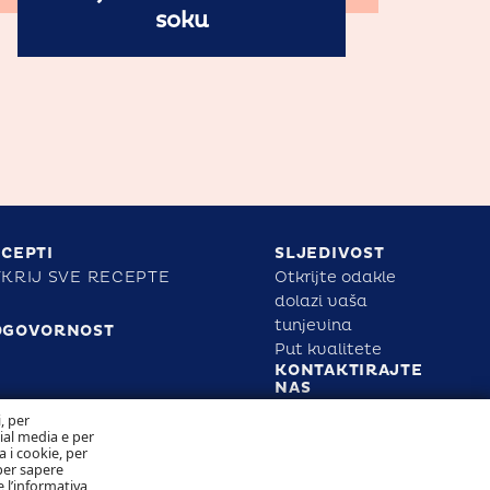
soku
CEPTI
SLJEDIVOST
KRIJ SVE RECEPTE
Otkrijte odakle
dolazi vaša
tunjevina
DGOVORNOST
Put kvalitete
KONTAKTIRAJTE
NAS
POLITIKA
i, per
KOLAČIĆA
cial media e per
POLITIKA
a i cookie, per
PRIVATNOSTI
per sapere
 l’informativa