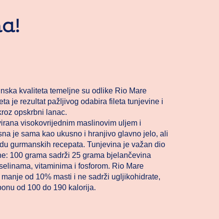
na!
nska kvaliteta temeljne su odlike Rio Mare
ta je rezultat pažljivog odabira fileta tunjevine i
kroz opskrbni lanac.
virana visokovrijednim maslinovim uljem i
sna je sama kao ukusno i hranjivo glavno jelo, ali
adu gurmanskih recepata. Tunjevina je važan dio
ne: 100 grama sadrži 25 grama bjelančevina
selinama, vitaminima i fosforom. Rio Mare
 manje od 10% masti i ne sadrži ugljikohidrate,
ponu od 100 do 190 kalorija.