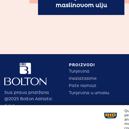
maslinovom ulju
PROIZVODI
Tunjevina
Insalatissime
Pate namazi
Sva prava pridržana
Tunjevina u umaku
@2025 Bolton Adriatic
d.o.o.
Qu
pe
an
mo
co