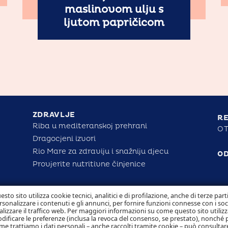
maslinovom ulju s
ljutom papričicom
ZDRAVLJE
RE
Riba u mediteranskoj prehrani
OT
Dragocjeni izvori
Rio Mare za zdraviju i snažniju djecu
O
Provjerite nutritivne činjenice
esto sito utilizza cookie tecnici, analitici e di profilazione, anche di terze part
rsonalizzare i contenuti e gli annunci, per fornire funzioni connesse con i so
alizzare il traffico web. Per maggiori informazioni su come questo sito utilizz
dificare le preferenze (inclusa la revoca del consenso, se prestato), nonché 
me trattiamo i dati personali – anche raccolti tramite cookie – può consultare