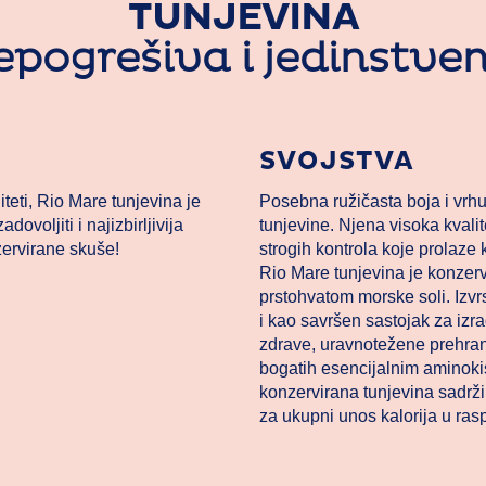
TUNJEVINA
pogrešiva i jedinstve
SVOJSTVA
teti, Rio Mare tunjevina je
Posebna ružičasta boja i vrhu
dovoljiti i najizbirljivija
tunjevine. Njena visoka kvalite
zervirane skuše!
strogih kontrola koje prolaze 
Rio Mare tunjevina je konzer
prstohvatom morske soli. Izvr
i kao savršen sastojak za izr
zdrave, uravnotežene prehra
bogatih esencijalnim aminoki
konzervirana tunjevina sadrži
za ukupni unos kalorija u ras