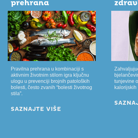
prehrana
zdrav
Pravilna prehrana u kombinaciji s
Zahvaljuju
aktivnim životnim stilom igra ključnu
bjelančevi
ulogu u prevenciji brojnih patoloških
tunjevine 
bolesti, često zvanih “bolesti životnog
kalorijski
stila”.
SAZNAJ
SAZNAJTE VIŠE