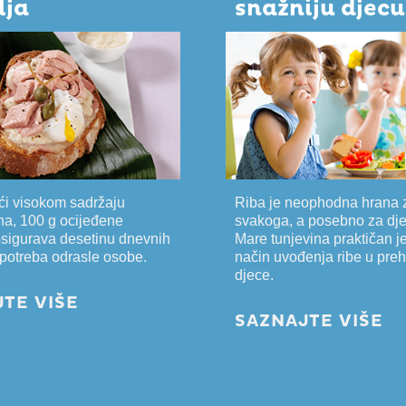
lja
snažniju djecu
ći visokom sadržaju
Riba je neophodna hrana 
na, 100 g ocijeđene
svakoga, a posebno za dje
osigurava desetinu dnevnih
Mare tunjevina praktičan je
h potreba odrasle osobe.
način uvođenja ribe u pre
djece.
TE VIŠE
SAZNAJTE VIŠE