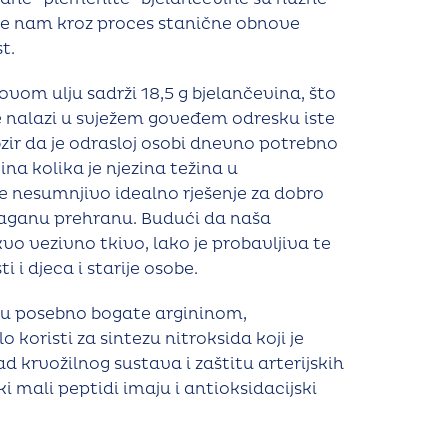
a te nam kroz proces stanične obnove
t.
ovom ulju sadrži 18,5 g bjelančevina, što
 se nalazi u svježem goveđem odresku iste
ir da je odrasloj osobi dnevno potrebno
na kolika je njezina težina u
e nesumnjivo idealno rješenje za dobro
laganu prehranu. Budući da naša
vo vezivno tkivo, lako je probavljiva te
 i djeca i starije osobe.
 su posebno bogate argininom,
 koristi za sintezu nitroksida koji je
d krvožilnog sustava i zaštitu arterijskih
ki mali peptidi imaju i antioksidacijski