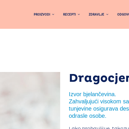
PROIZVODI
RECEPTI
ZDRAVLJE
ODGOVO
Dragocjen
Izvor bjelančevina.
Zahvaljujući visokom sa
tunjevine osigurava des
odrasle osobe.
Lako probavljive, takoz