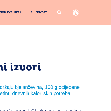
RNA KVALITETA
SLJEDIVOST
i izvori
držaju bjelančevina, 100 g ocijeđene
etinu dnevnih kalorijskih potreba
vane “plemenite” bjelančevine su nužne