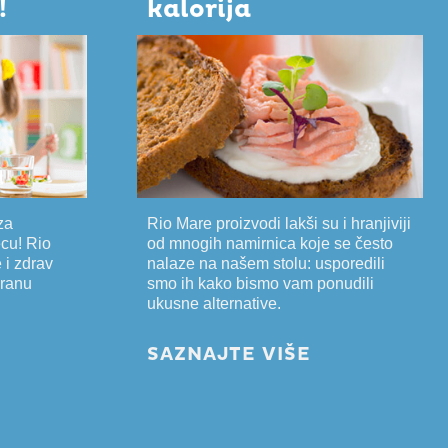
!
kalorija
za
Rio Mare proizvodi lakši su i hranjiviji
cu! Rio
od mnogih namirnica koje se često
 i zdrav
nalaze na našem stolu: usporedili
hranu
smo ih kako bismo vam ponudili
ukusne alternative.
SAZNAJTE VIŠE