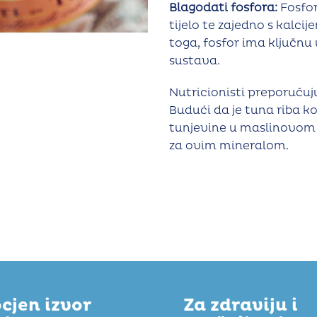
Blagodati fosfora:
Fosfor
tijelo te zajedno s kalcij
toga, fosfor ima ključn
sustava.
Nutricionisti preporuču
Budući da je tuna riba ko
tunjevine u maslinovom
za ovim mineralom.
cjen izvor
Za zdraviju i