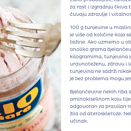
za rast i izgradnju tkiv
čuvaju zdravlje i vitalnos
100 g tunjevine u maslin
je više od količine koja
težine. Ako uzmemo u obz
onoliko grama bjelančevi
kilogramima, tunjevina j
uravnoteženu, zdravu i 
tunjevina ne sadrži nikak
je bez problema mogu jesti
Bjelančevine nekih riba
aminokiselinom koju tijelo
odgovoran za pravilan ra
žila od ateroskleroze. Ne
učinak.