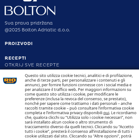
Sva prava pridržana
@2025 Bolton Adriatic d.o.o.
PROIZVODI
RECEPTI
OTKRIJ SVE RECEPTE
Questo sito utilizza cookie tecnici, analitici e di profilazione,
anche di terze parti, per personalizzare i contenuti e gli
ODGOVORNOST
annunci, per fornire funzioni connesse con i social media e
per analizzare il traffico web. Per maggiori informazioni su
come questo sito utilizza i cookie, per modificare le
SLJEDIVOST
preferenze (inclusa la revoca del consenso, se prestato),
KONTAKTIRAJTE NAS
nonché per sapere come trattiamo i dati personali – anche
POLITIKA KOLAČIĆA POLITIKA PRIVATNOSTI
raccolti tramite cookie – può consultare l’informativa cookie
completa e l’informativa privacy disponibili
qui
. Le ricordiamo
che, qualora clicchi su “Utilizza solo i cookie necessari”, non
Pratite nas
sarà installato alcun cookie o altro strumento di
tracciamento diverso da quelli tecnici. Cliccando su “Accetto
tutti i cookie”, presterà il consenso all’installazione di tutti i
cookie utilizzati dal sito. Cliccando su "Altre opzioni", potrà