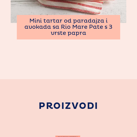
Mini tartar od paradajza i
avokada sa Rio Mare Pate s 3
vrste papra
PROIZVODI