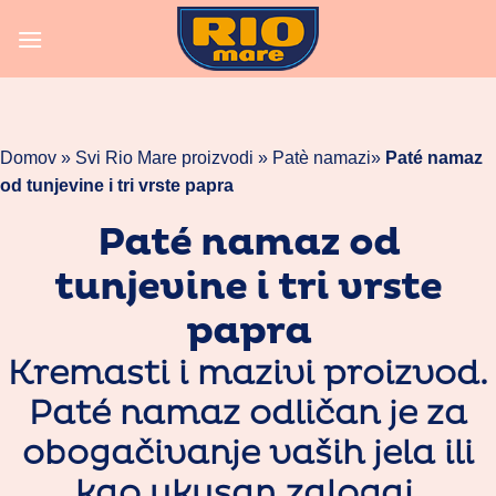
Skoči
na
vsebino
Domov »
Svi Rio Mare proizvodi
»
Patè namazi
»
Paté namaz
od tunjevine i tri vrste papra
Paté namaz od
tunjevine i tri vrste
papra
Kremasti i mazivi proizvod.
Paté namaz odličan je za
obogačivanje vaših jela ili
kao ukusan zalogaj.