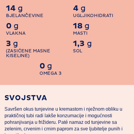
14
4
g
g
BJELANČEVINE
UGLJIKOHIDRATI
0
18
g
g
VLAKNA
MASTI
3
1,3
g
g
(ZASIĆENE MASNE
SOL
KISELINE)
0
g
OMEGA 3
SVOJSTVA
Savršen okus tunjevine u kremastom i nježnom obliku u
praktičnoj tubi radi lakše konzumacije i mogućnosti
pohranjivanja u frižideru. Paté namaz od tunjevine sa
zelenim, crvenim i crnim paprom za sve ljubitelje punih i