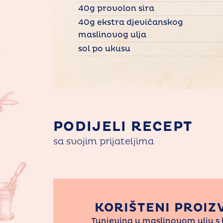
40g provolon sira
40g ekstra djevičanskog
maslinovog ulja
sol po ukusu
PODIJELI RECEPT
sa svojim prijateljima
KORIŠTENI PROIZ
Tunjevina u maslinovom ulju s