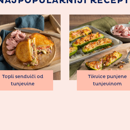
NAJPOPULARNIJI RECEPT
Topli sendviči od
Tikvice punjene
tunjevine
tunjevinom