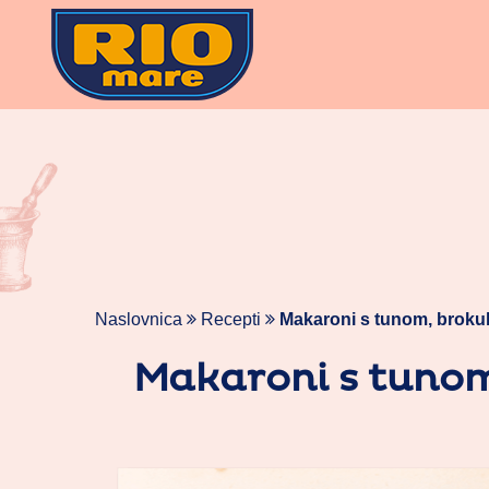
Skoči
na
vsebino
Naslovnica
Recepti
Makaroni s tunom, brokul
Makaroni s tunom