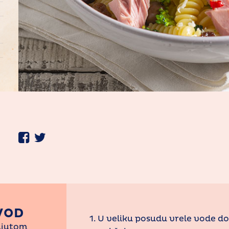
VOD
1. U veliku posudu vrele vode d
 ljutom