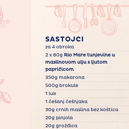
SASTOJCI
za 4 obroka
2 x 80g
Rio Mare tunjevine u
maslinovom ulju s ljutom
papričicom
350g makarona
500g brokule
1 luk
1 češanj češnjaka
30g crnih maslina bez koštica
20g pinjola
20g grožđica