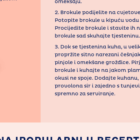
omekšaju.
2. Brokule podijelite na cvjetove
Potopite brokule u kipuću vodu 
Procijedite brokule i stavite ih 
brokule sad skuhajte tjesteninu.
3. Dok se tjestenina kuha, u vel
propržite sitno narezani češnjak
pinjole i omekšane grožđice. Pir
brokule i kuhajte na jakom pla
okusi ne spoje. Dodajte kuhanu,
provolona sir i zajedno s tunjevi
spremno za serviranje.