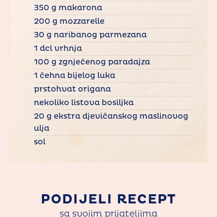
350 g makarona
200 g mozzarelle
30 g naribanog parmezana
1 dcl vrhnja
100 g zgnječenog paradajza
1 čehna bijelog luka
prstohvat origana
nekoliko listova bosiljka
20 g ekstra djevičanskog maslinovog
ulja
sol
PODIJELI RECEPT
sa svojim prijateljima