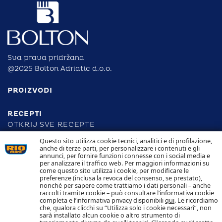
Sva prava pridržana
@2025 Bolton Adriatic d.o.o.
PROIZVODI
RECEPTI
OTKRIJ SVE RECEPTE
Questo sito utilizza cookie tecnici, analitici e di profilazione,
anche di terze parti, per personalizzare i contenuti e gli
ODGOVORNOST
annunci, per fornire funzioni connesse con i social media e
per analizzare il traffico web. Per maggiori informazioni su
come questo sito utilizza i cookie, per modificare le
SLJEDIVOST
preferenze (inclusa la revoca del consenso, se prestato),
KONTAKTIRAJTE NAS
nonché per sapere come trattiamo i dati personali – anche
POLITIKA KOLAČIĆA POLITIKA PRIVATNOSTI
raccolti tramite cookie – può consultare l’informativa cookie
completa e l’informativa privacy disponibili
qui
. Le ricordiamo
che, qualora clicchi su “Utilizza solo i cookie necessari”, non
Pratite nas
sarà installato alcun cookie o altro strumento di