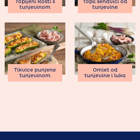
Topljeni Rosti s
Topli sendviči od
tunjevinom
tunjevine
Tikvice punjene
Omlet od
tunjevinom
tunjevine i luka