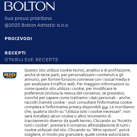
Sva prava pridržana
@2025 Bolton Adriatic d.o.o.
PROIZVODI
RECEPTI
OTKRIJ SVE RECEPTE
Questo sito utilizza cookie tecnici, analitici e di profilazione,
anche di terze parti, per personalizzare i contenuti e gli
ODGOVORNOST
annunci, per fornire funzioni connesse con i social media e
per analizzare il traffico web. Per maggiori informazioni su
come questo sito utilizza i cookie, per modificare le
SLJEDIVOST
preferenze (inclusa la revoca del consenso, se prestato),
KONTAKTIRAJTE NAS
nonché per sapere come trattiamo i dati personali – anche
POLITIKA KOLAČIĆA POLITIKA PRIVATNOSTI
raccolti tramite cookie – può consultare l’informativa cookie
completa e l’informativa privacy disponibili
qui
. Le ricordiamo
che, qualora clicchi su “Utilizza solo i cookie necessari”, non
Pratite nas
sarà installato alcun cookie o altro strumento di
tracciamento diverso da quelli tecnici. Cliccando su “Accetto
tutti i cookie”, presterà il consenso all’installazione di tutti i
cookie utilizzati dal sito. Cliccando su "Altre opzioni", potrà
scegliere, in modo più granulare, quale cookie autorizzare.