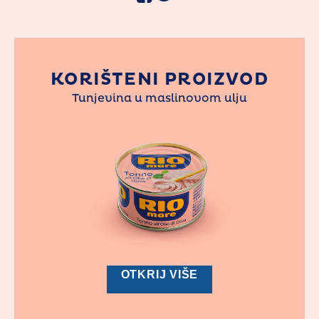
KORIŠTENI PROIZVOD
Tunjevina u maslinovom ulju
OTKRIJ VIŠE