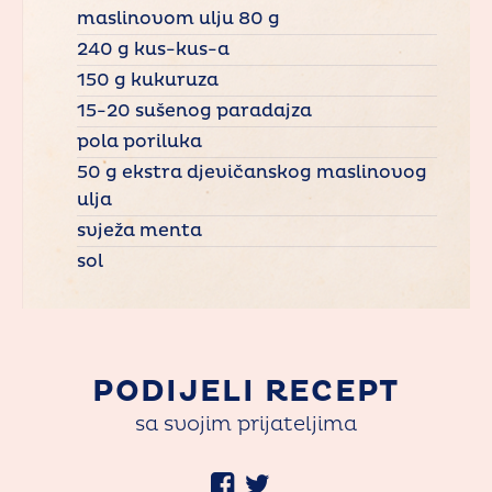
maslinovom ulju 80 g
240 g kus-kus-a
150 g kukuruza
15-20 sušenog paradajza
pola poriluka
50 g ekstra djevičanskog maslinovog
ulja
svježa menta
sol
PODIJELI RECEPT
sa svojim prijateljima