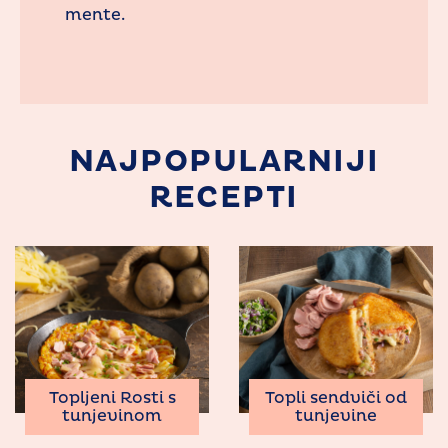
mente.
NAJPOPULARNIJI
RECEPTI
Topljeni Rosti s
Topli sendviči od
tunjevinom
tunjevine