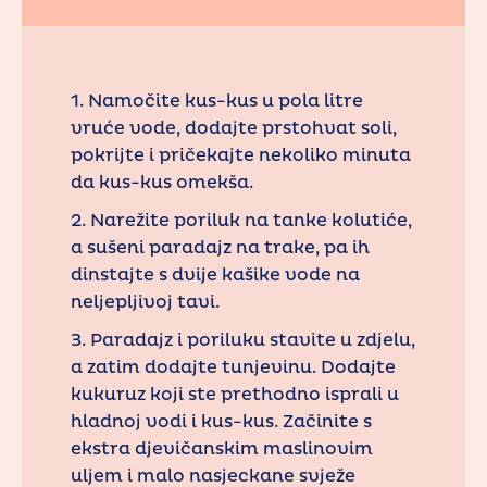
1. Namočite kus-kus u pola litre
vruće vode, dodajte prstohvat soli,
pokrijte i pričekajte nekoliko minuta
da kus-kus omekša.
2. Narežite poriluk na tanke kolutiće,
a sušeni paradajz na trake, pa ih
dinstajte s dvije kašike vode na
neljepljivoj tavi.
3. Paradajz i poriluku stavite u zdjelu,
a zatim dodajte tunjevinu. Dodajte
kukuruz koji ste prethodno isprali u
hladnoj vodi i kus-kus. Začinite s
ekstra djevičanskim maslinovim
uljem i malo nasjeckane svježe