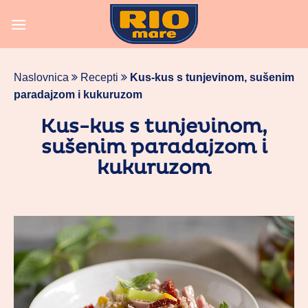
Skoči
na
vsebino
Naslovnica
Recepti
Kus-kus s tunjevinom, sušenim
paradajzom i kukuruzom
Kus-kus s tunjevinom,
sušenim paradajzom i
kukuruzom