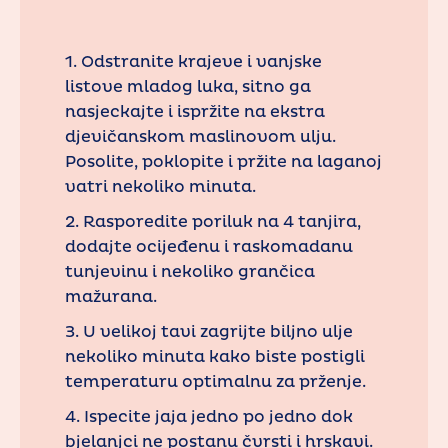
1. Odstranite krajeve i vanjske
listove mladog luka, sitno ga
nasjeckajte i ispržite na ekstra
djevičanskom maslinovom ulju.
Posolite, poklopite i pržite na laganoj
vatri nekoliko minuta.
2. Rasporedite poriluk na 4 tanjira,
dodajte ocijeđenu i raskomadanu
tunjevinu i nekoliko grančica
mažurana.
3. U velikoj tavi zagrijte biljno ulje
nekoliko minuta kako biste postigli
temperaturu optimalnu za prženje.
4. Ispecite jaja jedno po jedno dok
bjelanjci ne postanu čvrsti i hrskavi.