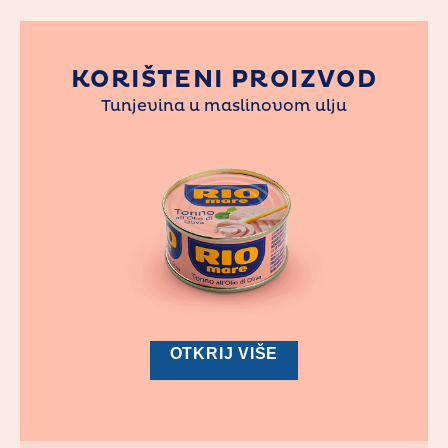
KORIŠTENI PROIZVOD
Tunjevina u maslinovom ulju
OTKRIJ VIŠE