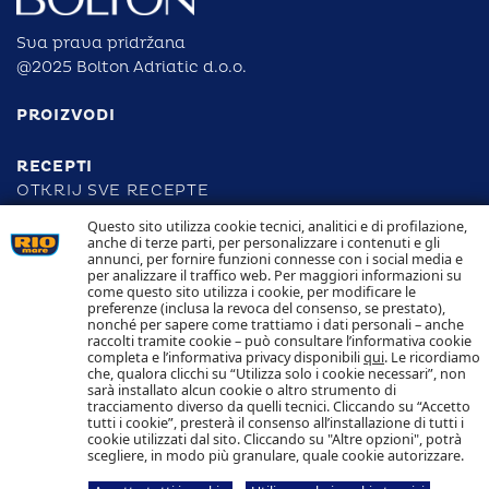
Sva prava pridržana
@2025 Bolton Adriatic d.o.o.
PROIZVODI
RECEPTI
OTKRIJ SVE RECEPTE
Questo sito utilizza cookie tecnici, analitici e di profilazione,
anche di terze parti, per personalizzare i contenuti e gli
ODGOVORNOST
annunci, per fornire funzioni connesse con i social media e
per analizzare il traffico web. Per maggiori informazioni su
come questo sito utilizza i cookie, per modificare le
SLJEDIVOST
preferenze (inclusa la revoca del consenso, se prestato),
KONTAKTIRAJTE NAS
nonché per sapere come trattiamo i dati personali – anche
POLITIKA KOLAČIĆA POLITIKA PRIVATNOSTI
raccolti tramite cookie – può consultare l’informativa cookie
completa e l’informativa privacy disponibili
qui
. Le ricordiamo
che, qualora clicchi su “Utilizza solo i cookie necessari”, non
Pratite nas
sarà installato alcun cookie o altro strumento di
tracciamento diverso da quelli tecnici. Cliccando su “Accetto
tutti i cookie”, presterà il consenso all’installazione di tutti i
cookie utilizzati dal sito. Cliccando su "Altre opzioni", potrà
scegliere, in modo più granulare, quale cookie autorizzare.