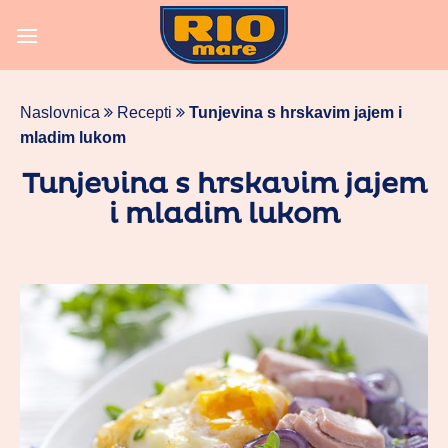
Skoči
na
vsebino
Naslovnica
Recepti
Tunjevina s hrskavim jajem i
mladim lukom
Tunjevina s hrskavim jajem
i mladim lukom