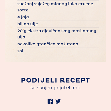
svežanj svježeg mladog luka crvene
sorte
4 jaja
biljno ulje
20 g ekstra djevičanskog maslinovog
ulja
nekoliko grančica mažurana
sol
PODIJELI RECEPT
sa svojim prijateljima