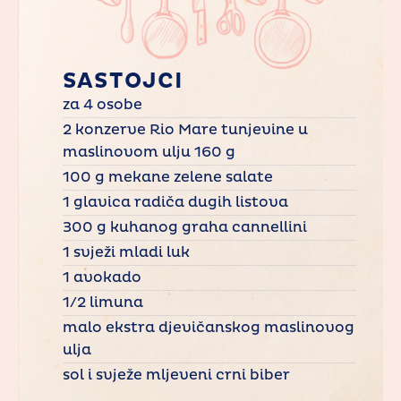
SASTOJCI
za 4 osobe
2 konzerve Rio Mare tunjevine u
maslinovom ulju 160 g
100 g mekane zelene salate
1 glavica radiča dugih listova
300 g kuhanog graha cannellini
1 svježi mladi luk
1 avokado
1/2 limuna
malo ekstra djevičanskog maslinovog
ulja
sol i svježe mljeveni crni biber