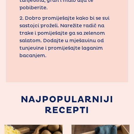
tunjevinu, grah i malo ulja te
pobiberite.
2. Dobro promiješajte kako bi se svi
sastojci proželi. Narežite radič na
trake i pomiješajte ga sa zelenom
salatom. Dodajte u mješavinu od
tunjevine i promiješajte laganim
bacanjem.
NAJPOPULARNIJI
RECEPTI