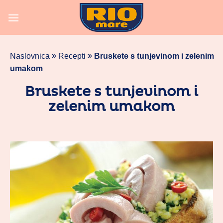
Skoči
na
vsebino
Naslovnica
Recepti
Bruskete s tunjevinom i zelenim
umakom
Bruskete s tunjevinom i
zelenim umakom